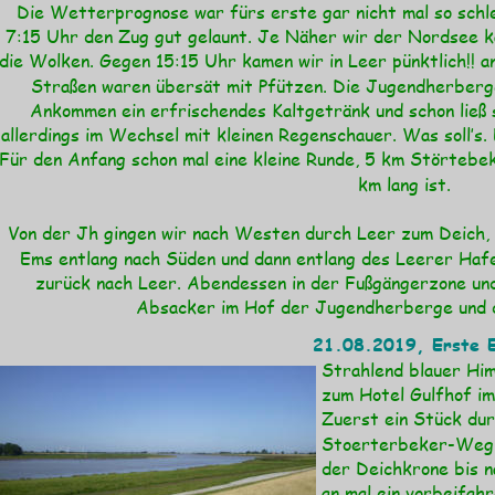
Die Wetterprognose war fürs erste gar nicht mal so schl
7:15 Uhr den Zug gut gelaunt. Je Näher wir der Nordsee k
die Wolken. Gegen 15:15 Uhr kamen wir in Leer pünktlich!! a
Straßen waren übersät mit Pfützen. Die Jugendherberge
Ankommen ein erfrischendes Kaltgetränk und schon ließ s
allerdings im Wechsel mit kleinen Regenschauer. Was soll’s.
Für den Anfang schon mal eine kleine Runde, 5 km Störtebe
km lang ist.
Von der Jh gingen wir nach Westen durch Leer zum Deich, 
Ems entlang nach Süden und dann entlang des Leerer Haf
zurück nach Leer. Abendessen in der Fußgängerzone und
Absacker im Hof der Jugendherberge und 
21.08.2019, Erste E
Strahlend blauer Him
zum Hotel Gulfhof i
Zuerst ein Stück dur
Stoerterbeker-Weg. 
der Deichkrone bis 
an mal ein vorbeifah