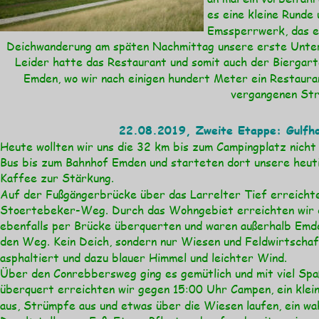
es eine kleine Runde
Emssperrwerk, das e
Deichwanderung am späten Nachmittag unsere erste Unte
Leider hatte das Restaurant und somit auch der Biergart
Emden, wo wir nach einigen hundert Meter ein Restaurant
vergangenen Stra
22.08.2019, Zweite Etappe: Gulfho
Heute wollten wir uns die 32 km bis zum Campingplatz nich
Bus bis zum Bahnhof Emden und starteten dort unsere heuti
Kaffee zur Stärkung.
Auf der Fußgängerbrücke über das Larrelter Tief erreichte
Stoertebeker-Weg. Durch das Wohngebiet erreichten wir di
ebenfalls per Brücke überquerten und waren außerhalb Emde
den Weg. Kein Deich, sondern nur Wiesen und Feldwirtschaf
asphaltiert und dazu blauer Himmel und leichter Wind.
Über den Conrebbersweg ging es gemütlich und mit viel Spaß
überquert erreichten wir gegen 15:00 Uhr Campen, ein klei
aus, Strümpfe aus und etwas über die Wiesen laufen, ein wa