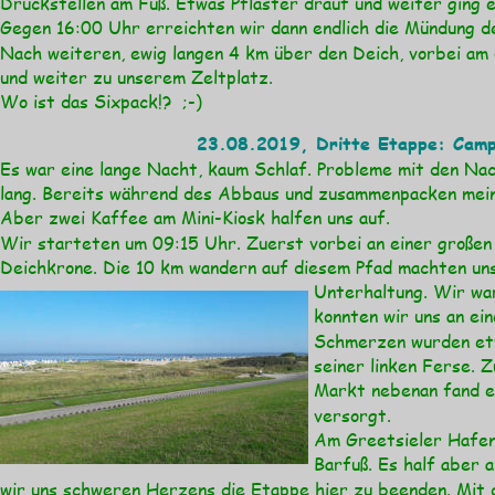
Druckstellen am Fuß. Etwas Pflaster drauf und weiter ging e
Gegen 16:00 Uhr erreichten wir dann endlich die Mündung d
Nach weiteren, ewig langen 4 km über den Deich, vorbei am 
und weiter zu unserem Zeltplatz. 
Wo ist das Sixpack!?  ;-)
23.08.2019, Dritte Etappe: Campi
Es war eine lange Nacht, kaum Schlaf. Probleme mit den Na
lang. Bereits während des Abbaus und zusammenpacken meines
Aber zwei Kaffee am Mini-Kiosk halfen uns auf.
Wir starteten um 09:15 Uhr. Zuerst vorbei an einer großen
Deichkrone. Die 10 km wandern auf diesem Pfad machten uns
Unterhaltung. Wir war
konnten wir uns an ein
Schmerzen wurden etwa
seiner linken Ferse. 
Markt nebenan fand er
versorgt.
Am Greetsieler Hafen 
Barfuß. Es half aber a
wir uns schweren Herzens die Etappe hier zu beenden. Mit 